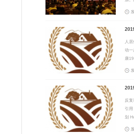
发
20
人居
动一
康1
发
20
反复
引用
划 H
发