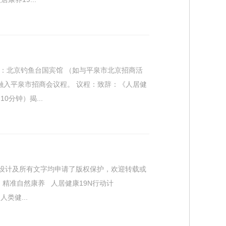
点地点：北京钓鱼台国宾馆 （如与平泉市北京招商活
融入平泉市招商会议程。 议程：致辞：《人居健
分钟）揭...
架设计及所有文字均申请了版权保护，欢迎转载或
精准自然康养 人居健康19N行动计
 人类健...