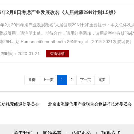
19年2月8日考虑产业发展改名《人居健康29N计划1.5版》
19年2月20日考虑产业发展改名“人居健康29N计划”重要提示：本文总
载或引用，请注明出处。期待合作！请用红字添加，请用蓝字把有疑问或觉
29N计划 Humansettlementhealth 29NProject（2019-2021发展纲要） 
布时间：2020-01-21
查看详细
首页
上一页
1
2
下一页
尾页
低功耗无线通信委员会
北京市海淀信用产业联合会物链芯技术委员会
关于我们
网站备案
内部办公
联系方式
|
|
|