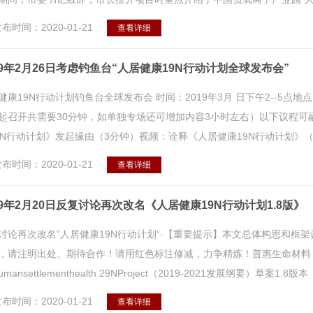
布时间：2020-01-21
查看详细
19年2月26日考虑钓鱼台“人居健康19N行动计划全球发布会”
健康19N行动计划钓鱼台全球发布会 时间：2019年3月 日下午2--5
起召开共需要30分钟，如单独专场还可增加内容3小时左右）以下议程可
9N行动计划》发起缘由（3分钟）视频：诠释《人居健康19N行动计划》（10
布时间：2020-01-21
查看详细
19年2月20日反复讨论再次改名《人居健康19N行动计划1.8版》
讨论再次改名”人居健康19N行动计划“·【重要提示】本文总体构思和框
，请注明出处。期待合作！请用红色标注修减，力争精炼！普惠生命材料 
umansettlementhealth 29NProject（2019-2021发展纲要）草案1.8版本
布时间：2020-01-21
查看详细