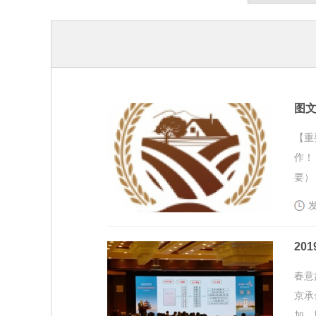
图文
【重
作！
要）
发
20
春意
京承
加。