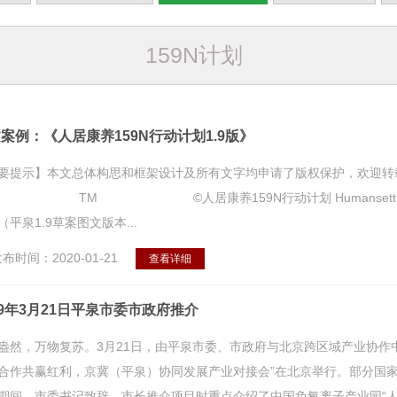
159N计划
案例：《人居康养159N行动计划1.9版》
要提示】本文总体构思和框架设计及所有文字均申请了版权保护，欢迎转
 TM ©人居康养159N行动计划 Humansettlementhealt
（平泉1.9草案图文版本...
布时间：2020-01-21
查看详细
19年3月21日平泉市委市政府推介
盎然，万物复苏。3月21日，由平泉市委、市政府与北京跨区域产业协作
合作共赢红利，京冀（平泉）协同发展产业对接会”在北京举行。部分国家
期间，市委书记致辞，市长推介项目时重点介绍了中国负氧离子产业园“人居康