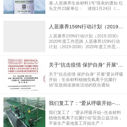
1号”填表的紧急通知
液-人居康养生命材料1号”填表的通知 红
头文件23家单位： 请按1月24日《关
于“抗击疫情保护自身”开展“爱从呼吸开
始：生命材料植物负氧离子抗菌行动”应
急捐送接收活动的联合通知》（请详细
人居康养159N行动计划（2019-
阅读）要求，填报产品需求总数量和名
2030） 2020年度工作思路
录
人居康养159N行动计划（2019-2030）
2020年度工作思路 人居康养159N行动
计划（2019-2030）2020年度工作思
路 根据《人居康养159N行动计划
（2019-2030）》工作要求，吃透搞
懂，宣导推广，联合践行，协同推进，
关于“抗击疫情 保护自身” 开展“爱
组建跨机构跨行业横向纵向的联席合作
从呼吸开始：生命材料植物负氧
机制。2019年谋规划、2020打基础、
关于“抗击疫情 保护自身” 开展“爱从呼吸
离子抗菌行动”应急捐送接收活动
2021-2023年上台阶，2023-2025年迈大
开始：生命材料植物负氧离子抗菌行
步。人居康养体系（以生命材料、生命
动”应急捐送接收活动的联合通知
的联合通知
能源、生命运动、生命智慧、生命医学5
大集群）与9大共享平台和N个工程要对
照行动计划目标形成年度具体行动方案
我们复工了：“爱从呼吸开始--生
和总结报告等相关规定。特构思本工作
命材料植物负氧离子抗菌行动”应
思路：理论与规划结合现实，进一步完
我们复工了：“爱从呼吸开始--生命材料
急公益活动
善...
植物负氧离子抗菌行动”应急公益活动，
平泉生产基地复工开始生产！