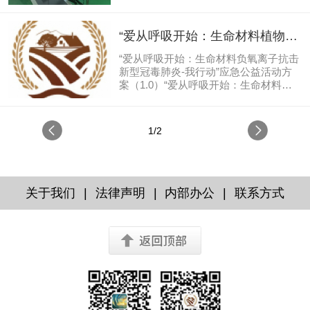
“爱从呼吸开始：生命材料植物负
氧抗菌行动”应急公益活动方案
“爱从呼吸开始：生命材料负氧离子抗击
（1.0）
新型冠毒肺炎-我行动”应急公益活动方
案（1.0）“爱从呼吸开始：生命材料负
氧离子抗击新型冠毒肺炎-我行动”应急
公益活动（2020.01.23草案1.0） 一、公
益捐送目的：重点是宣导抗击冠毒知识
1/2
和预防科普，面向部分大众和国家公共
机构散发赠送“生命材料氧小加“植物负
氧加湿抗毒液”； 二、公益捐送单位：
平泉生命材料负氧离子产业园、生命材
料联合组织、生命材料研究院、格林朗
|
|
|
关于我们
法律声明
内部办公
联系方式
斯（氧小加）科技公司、人居康养建设
集团 三、公益协同单位：国家卫健委中
国生命关怀协会负氧离子与生命健康工
作委员会、...