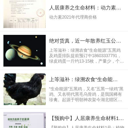
人居康养之生命材料：动力素
2021年代理商价格
动力素2021年代理商价格
绝对货真，近一年散养红玉公
鸡，准备宰杀，先购先得，当天
上等滋补：绿溯农食“生命能源”五黑鸡
冷链快运。
及鸡蛋排队提前预订中18603337791，
绿皮鸡蛋一斤约13-15枚，产量少，个
小，每公斤260元，目前排队预购中。
元旦前后将宰杀100只活公鸡，散养近
一年了，每只宰杀6-9斤，每斤60元，比
上等滋补：绿溯农食“生命能
市场价高，但货真价实。绿溯农食“生命
源”五黑鸡蛋排队预订中
能源”五黑鸡，又名"五黑一绿鸡"黑鸡、
“生命能源”五黑鸡，又名"五黑一绿鸡"黑
18603337791
又名明代黑毛乌骨鸡，是我国稀有珍
鸡、又名明代黑毛乌骨鸡，是我国稀有
禽。起源于明朝神农架今湖北辖区、外
珍禽。起源于明朝神农架今湖北辖区、
型具有黑冠、黑羽、黑皮、黑肉、黑骨
外型具有黑冠、黑羽、黑皮、黑肉、黑
的特性，故名为五黑鸡鸡蛋外壳为绿
骨的特性，故名为五黑鸡鸡蛋外壳为绿
色，是世界罕见的珍禽极品。现有1300
色，是世界罕见的珍禽极品。现有1300
【预购中】人居康养生命材料1
多年的养殖历史。羽毛皮肉都是黑色，
多年的养殖历史。羽毛皮肉都是黑色，
号：植物负氧离子抗菌液（实用
生的蛋是绿色，妇女坐月子...
生的蛋是绿色，妇女坐月子，做药引
【预购中】人居康养生命材料1号：植物