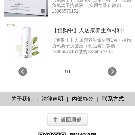
简装）
子，内含丰富的黑色素、氨基酸和黑色
负氧离子抗菌液 （实用简装）微购
胶体，被谓"中国黑宝"、"鸡中珍
13366570151
品"和"药食兼用型的黑色营养保健食
品"之称，受到历代医药家的关注和重
视。90年代初，经过多方验证，此黑精
【预购中】人居康养生命材料1
灵即为《本草纲目》中记载的"五黑鸡对
号：植物负氧离子抗菌液（礼品
慢性营养不良型水肿、肝炎、胃...
【预购中】人居康养生命材料1号：植物
装）
负氧离子抗菌液（礼品装）微购
13366570151微购13366570151
1/1
|
|
|
关于我们
法律声明
内部办公
联系方式