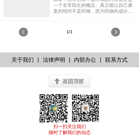
一个非常陌生的概念。真正能让自己康
复的绝对不是药物，因为药物的成分不
是细胞修复所需要的成分。而一旦给足
时间，给足营养物质，如蛋白质、维生
素、矿物质、脂肪等这些人体构成所需
1/1
要的材料，人体就会启动自我修复的过
程。只要营养充足，受损的器官通过细
胞的不断“新陈代谢”和“自我修复”，经过
一段时间，受损的组织和器官就会被“软
性置换”，产生出“新”的组织与器官。很
|
|
|
关于我们
法律声明
内部办公
联系方式
多很多的疾病，都有机会彻底康复！ 营
养治病，这对我国人来说还是一个非常
陌生的概念。几乎所有的人都可能认为
疾病只有用...
扫一扫关注我们
随时了解我们的动态