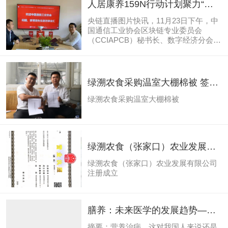
人居康养159N行动计划聚力“京
东生态-京业汇”共植绿溯农食
央链直播图片快讯，11月23日下午，中
国通信工业协会区块链专业委员会
（CCIAPCB）秘书长、数字经济分会
（CCIADEA）秘书长、物联网应用分会
驻会副会长兼联合秘书长，中国农产品
经纪人协会农业区块链专业委员会秘书
长何超对洽“京东生态-京业汇”产业投资
绿溯农食采购温室大棚棉被 签订
负责人&京业汇产业研究院院长梅建刚
战略合同
先生，双方就物链芯共筑数字经济生态
绿溯农食采购温室大棚棉被
发展深入探讨，对人居康养张家口绿溯
农食基地建设和京东大厂链客小镇及数
权贸易港等项目可行性进行分析，对央
链直播融资事宜进行了交流。梅建刚总
绿溯农食（张家口）农业发展有
裁介绍了京东生态—京业汇相关情况和
发展布局，何超秘书长表示...
限公司注册成立
绿溯农食（张家口）农业发展有限公司
注册成立
膳养：未来医学的发展趋势—营
养医学
摘要：营养治病，这对我国人来说还是