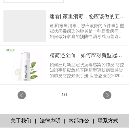
速看| 家里消毒，您应该做的五件
事
速看|家里消毒，您应该做的五件事新型
冠状病毒感染的肺炎是一种新发疾病，
如何做好家庭的预防性消毒成为普遍关
注的焦点，今天我们就来说一说如何做
到如何正确进行预防性消毒。 一、空气
消毒一般家庭的空气消毒很简单，就四
精简还全面：如何应对新型冠状
个字：开窗通风。天气晴朗时，尽可能
病毒感染的肺炎 防控手册 应急总
打开门窗通风换气，每天通风2-3次，每
如何应对新型冠状病毒感染的肺炎 防控
医院
次不少于30分钟。北方天气寒冷，为了
知识手册应急总医院新型冠状病毒感染
居室内保暖可以每个房间轮流进行通风
的肺炎防控知识手册 应急总医院2020年
换气。 二、手消毒外出回家一定要用流
1月27日 目录 一、工作区域防护知识
动的清水和肥皂洗手；接触可能被污染
1、上班途中如何做2、入楼工作如何做
的物品后必须洗手，洗手时间不少于20
3、入室办公如何做4、参加会议如何做
1/1
秒。坚持七部洗手法，手的每一个部位
5、食堂进餐如何做6、下班路上如何做
都要洗到。 三...
7、公务采购如何做8、工间运动如何做
9、公共区域如何做10、公务出行如何
做11、后勤人员如何做12、公务来访如
何做13、传阅文件如何做14、电话消毒
|
|
|
关于我们
法律声明
内部办公
联系方式
如何做15、空调消毒如何做16、废弃口