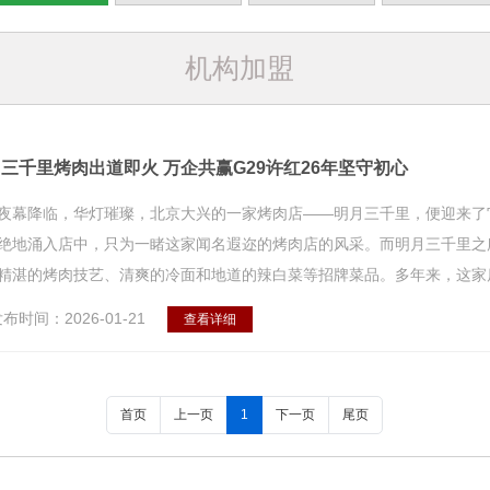
机构加盟
三千里烤肉出道即火 万企共赢G29许红26年坚守初心
夜幕降临，华灯璀璨，北京大兴的一家烤肉店——明月三千里，便迎来了
绝地涌入店中，只为一睹这家闻名遐迩的烤肉店的风采。而明月三千里之
精湛的烤肉技艺、清爽的冷面和地道的辣白菜等招牌菜品。多年来，这家店的
布时间：2026-01-21
查看详细
首页
上一页
1
下一页
尾页