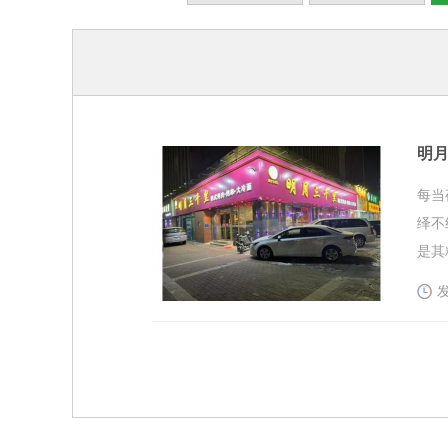
明月
每当
绎不
是其
发