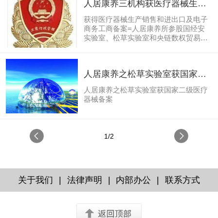
人居康养三机构获医疗器械生产
销售和进出口及电子商务工商监
获得医疗器械生产销售和进出口及电子
管备案=国经安实验室、松草实验
商务工商备案=人居康养所参股国经安
实验室、松草实验室和央链数权贸易三
室和央链数权贸易公司
机构
人居康养之松草实验室获国家二
类医疗器械经营卫健监管备案
人居康养之松草实验室获国家二级医疗
器械备案
1/2
|
|
|
关于我们
法律声明
内部办公
联系方式