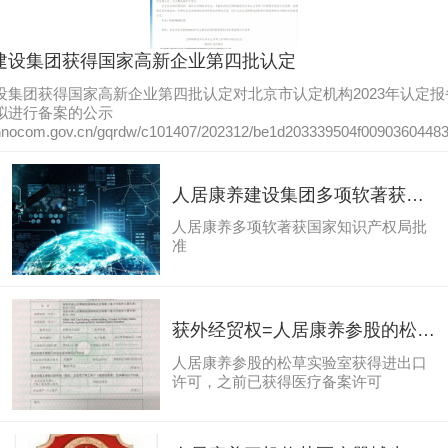
建设集团获得国家高新企业第四批认定
设集团获得国家高新企业第四批认定对北京市认定机构2023年认定
拟进行备案的公示
innocom.gov.cn/gqrdw/c101407/202312/be1d203339504f0090360448
人居康养建设集团多项软著获国
家知识产权局批准
人居康养多项软著获国家知识产权局批
准
获外经贸权=人居康养参股的松草
实验室备案进出口权通过，可对
人居康养参股的松草实验室获得进出口
外销售医疗物资
许可，之前已获得医疗备案许可