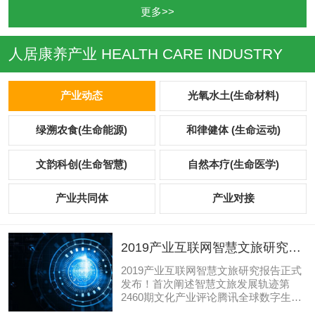
精神和形体两方面进行康养，通过顺应
更多>>
自然规律，把握自身之变化，主动进行
身心的自我调节，以提高人体的适应能
力、防御能力和调节控制能力，而获得
人居康养产业
HEALTH CARE INDUSTRY
身心灵高度统一，达到防病祛病的目
标，我们认定这种体系为自然康养，包
含生态食养、运动保健、大病康复治
产业动态
光氧水土(生命材料)
疗、心灵康疗、生命关怀等多种方式。
生命关怀：贯穿于人生命的出生、婴
儿、儿童、少年、青年、中年、...
绿溯农食(生命能源)
和律健体 (生命运动)
文韵科创(生命智慧)
自然本疗(生命医学)
产业共同体
产业对接
2019产业互联网智慧文旅研究报
告正式发布！首次阐述智慧文旅
2019产业互联网智慧文旅研究报告正式
发展轨迹
发布！首次阐述智慧文旅发展轨迹第
2460期文化产业评论腾讯全球数字生态
大会近日在昆明滇池国际会展中心召