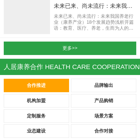
态总和。然而，根据消费群体、市场需
从智库、统筹、研发、认证、配置、财
未来已来、尚未流行：未来我国
求、关联产业、资源差异和地形地貌的
金、群英、传播、自律九大平台重构发
养老行业（康养产业）18个发展
不同，又可以衍生出不同的康...
展体系。一、理论创造，思想输出——
未来已来、尚未流行：未来我国养老行
趋势浅析
构建“智库平台”，从意识根源真切理
业（康养产业）18个发展趋势浅析开篇
解“人居康养”及生命材料（光氧水
语：教育、医疗、养老，生而为人的三
土）“天养”、生命能源（绿溯农食）“膳
大主题。教育改革、医改与新医改，有
养”、生命运动（和律健体）“动养”、生
目共睹，废话不必多说。自2013年我
命医学（自然本疗）“医养”、生命智慧
国“养老元年”以来，“养老”好像一下子被
更多>>
（文韵科创）“心养”5大集群。充分发挥
时代浪潮推成了一个万众瞩目的朝阳产
科...
业。养老行业、养老事业、养老企业、
养老产业、老龄产业、医养产业、康养
人居康养合作
HEALTH CARE COOPERATION
产业，各路资本蜂拥不亦热乎。笔者莫
名还是更喜欢养老行业多一点，但是更
多时候不得不选择康养产业。我国养老
合作推进
品牌输出
社会化五年以来，动人的传说、感人的
故事、鼓舞人心的梦想不时萦绕在眼
前，出现在身边。未来养...
机构加盟
产品购销
定制服务
场景方案
业态建设
合作对接