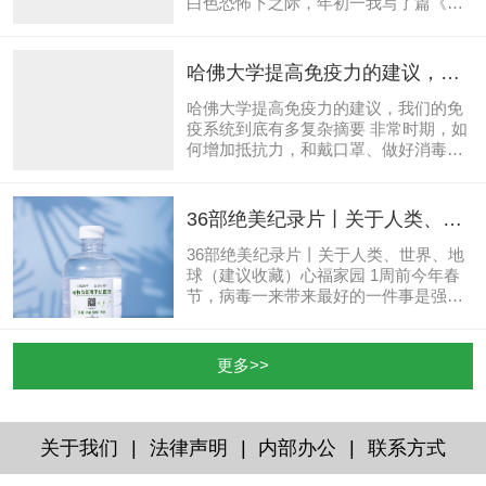
白色恐怖下之际，年初一我写了篇《冠
状病毒的前世今生——十八年记忆往
复》，年初三又写了《为何医生谈冠状
病毒而色变？——纳米级冠状病毒的治
哈佛大学提高免疫力的建议，我
疗方法与原理依据》，初五这天晨梦醒
们的免疫系统到底有多复杂
来忽觉前两篇都是就病谈病，还没有将
哈佛大学提高免疫力的建议，我们的免
其本质删繁就简地阐述清楚，于是起身
疫系统到底有多复杂摘要 非常时期，如
写下此篇。 此文分为四个小题 一、
何增加抵抗力，和戴口罩、做好消毒是
人类应该与谁为敌？ 二、绝对宇宙的一
同样重要的事情，我们之前推荐过增强
元“病毒” 三、相对宇宙的二元人
抵抗力的饮食和运动。今天，我们就来
类 四、化解灾难的唯一之路 一、人类
深入了解一下我们的免疫系统，并听听
36部绝美纪录片丨关于人类、世
应...
科学家们的建议。站在科学研究的角
界、地球（建议收藏）
度，我们会深入剖析科学家是如何解
36部绝美纪录片丨关于人类、世界、地
释，各种影响因素对于我们的免疫系统
球（建议收藏）心福家园 1周前今年春
是如何发挥作用。 如果您希望直接看到
节，病毒一来带来最好的一件事是强行
答案，请直接翻到文末，那里有总
让大家可以在家闭关了，如果上天给了
结。 01PART随着年龄的增长，疫苗
你机会把自己安顿下来你没有珍惜，那
很重要 许多研究发现，与年轻人相比老
可想而见你的烦恼不会停歇。这些天就
更多>>
年人更容易被传染病感染，随着年龄的
给没事可干的朋友送上这几十部电影，
增长，我们的免疫反应能...
一天看一部，也许疫情一结束，你能涨
了不少眼界呢，你的世界或许也因此而
变得不太一样了。 人们之所以领悟不到
|
|
|
关于我们
法律声明
内部办公
联系方式
宇宙的秘密，是因为他们习惯于将自己
桎梏在眼见为实的牢笼里，不允许自己