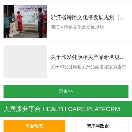
开。腾讯云启、腾讯云启研究院联合腾
讯文旅、腾讯文旅产业研究院在会议期
间共同发布了重磅行业报告：《2019产
浙江省诗路文化带发展规划（完
业互联网智慧文旅研究报告》，报告首
整版）
次全面阐述了产业互联网时代智慧文旅
浙江省诗路文化带发展规划
的发展轨迹。文化产业评论发布报告部
分内容，后台回复关键词“2019互联网智
慧文旅”获取报告全文PDF。 来源|腾讯
全球数字生态大会 当前，新一轮技术革
命正在推动世界经济进入智能经济周
关于印发健康相关产品命名规定
期。在物质世界、数字世界...
的通知
关于印发健康相关产品命名规定的通知
更多>>
人居康养平台
HEALTH CARE PLATFORM
平台动态
智库与政企