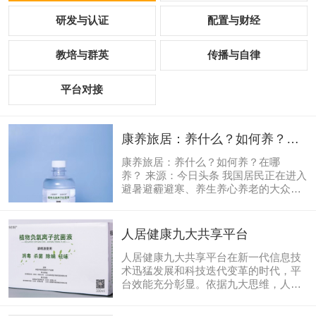
研发与认证
配置与财经
教培与群英
传播与自律
平台对接
康养旅居：养什么？如何养？在
哪养？
康养旅居：养什么？如何养？在哪
养？ 来源：今日头条 我国居民正在进入
避暑避霾避寒、养生养心养老的大众旅
游休闲时代，人们愈加追求健康和精神
享受，作为新时期人们的一种旅居生活
方式，旅游度假逐渐成为休闲生活主
人居健康九大共享平台
流。一、康养的概念什么是康养？目前
还没有一个明确且被广泛接受的界定。
人居健康九大共享平台在新一代信息技
以下从学术界、产业界、行为学和生命
术迅猛发展和科技迭代变革的时代，平
学四个角度来说明。二、康养的分类概
台效能充分彰显。依据九大思维，人居
括来说，康养产业就是为社会提供康养
康养统领的生命材料、生命能源、生命
产品和服务的各相关产业部门组成的业
运动、生命智慧、生命医学5大产业需要