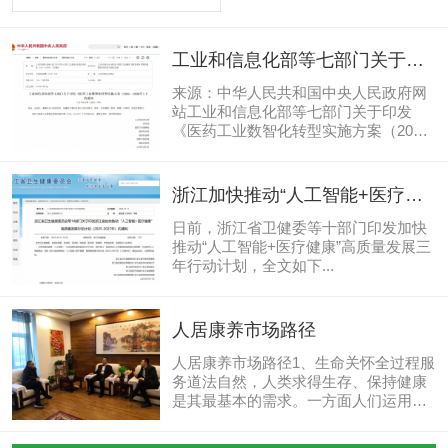
工业和信息化部等七部门关于印
发《医药工业数智化转型实施方
来源：中华人民共和国中央人民政府网
案（2025—2030年）》的通知
站工业和信息化部等七部门关于印发
《医药工业数智化转型实施方案（2025
—2030年）》的通知工信部联消费
〔2025〕79号各省、自治区、直辖市及
计划单列市、新疆生产建设兵团工业和
浙江加快推动“人工智能+医疗健
信息化、商务、卫生健康、医保、数
康”高质量发展三年行动计划
据、中医药、药监主管部门：现将《医
日前，浙江省卫健委等十部门印发加快
药工业数智化转型实施方案（2025—
推动“人工智能+医疗健康”高质量发展三
2030年）》印发给你们，请结合实际，
年行动计划，全文如下...
抓好贯彻落实。工业和信息化部商务部
国家卫生健康委国家医保局国家数据局
国家中医药局国家药监局2025年4月3日
人居康养市场路径
医药工业数智化转型实施方案（2025—
2030年）医药工业高...
人居康养市场路径1、生命关怀全过程服
务道法自然，人类求得生存、保持健康
是其最基本的需求。一方面人们运用各
种医学外在的方法祛除病痛，另一方面
置于人居生态和社会环境背景之下，从