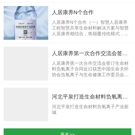
人居康养N个合作
人居康养N个合作（一）智慧人居康养
工程智慧共享生命材料解决方案与智慧
人居康养相结合，将颠覆传统模式，打
造行业引领的物联共享生态平台。从生
命材料的发现、研制、供给到人居康
养、生命能源价值重构、智慧共享、服
人居康养第一次合作交流会签订
务实施，构建完整的生态服务链。智慧
生命材料负氧离子合同
共享生命材料解决方案与智慧人居康
人居康养第一次合作交流会签订生命材
养，将不断迭代优化，在用户侧、产业
料负氧离子合同近日获悉中国生命关怀
园区侧、技术研发侧、设备侧、平台
协会负氧离子与生命健康工作委员会和
侧、区块链网络侧联合产业链上下游各
北京人居康养建设集团有限公司共同举
个环节优化调配、智能重组，通过不断
办的“人居康养第一次合作交流会”在北
探索、不断改进，不断创新，推动生命
京工作新区召开。生命材料负氧离子总
河北平泉打造生命材料负氧离子
材料及负氧离子产业在商用和民用市场
裁杨啸与天津小谷智能网络科技有限公
朝着更好、更快的方向发展。生命...
司总裁马兴广签订生命材料负氧离子产
产业新城
河北平泉打造生命材料负氧离子产业新
品销售合同协会氧工委协会氧工委王扬
城
主任、何超执行主任见证签约协会氧工
委秘书长王玉真、人居康养副总裁窦
俊、链改工程指挥长高斌等相关及合作
伙伴共同出席。与会人员对人居康养
更多>>