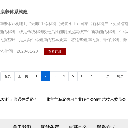
居康养体系构建
康养体系构建1、“天养”生命材料（光氧水土）国家《新材料产业发展指
能的材料，或是传统材料改进后性能明显提高或产生新功能的材料。生命
物质基础，是人类生命健康的基本要素，将这些健康物质、环保原料、微量元
布时间：2020-01-29
查看详细
首页
上一页
1
2
3
4
5
6
7
下一页
尾页
低功耗无线通信委员会
北京市海淀信用产业联合会物链芯技术委员会
关于我们
网站备案
内部办公
联系方式
|
|
|