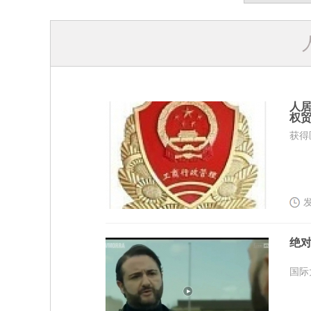
人
权贸.
获得
发
绝对
国际