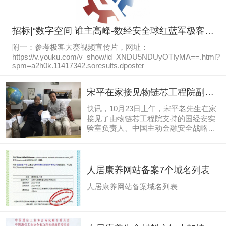
招标|“数字空间 谁主高峰-数经安全球红蓝军极客对
抗赛”剧集节目内容创意招标 第1005号
附一：参考极客大赛视频宣传片，网址：
https://v.youku.com/v_show/id_XNDU5NDUyOTIyMA==.html?
spm=a2h0k.11417342.soresults.dposter
宋平在家接见物链芯工程院副院
长国经安实验室负责人中国主动
快讯，10月23日上午，宋平老先生在家
金融安全战略理论奠基人刘海林
接见了由物链芯工程院支持的国经安实
验室负责人、中国主动金融安全战略理
先生
论奠基人、数经安全球极客红蓝对抗电
视大赛主席刘海林先生。刘主席向宋老
先生报告了当前数字经济发展和金融安
全方面的研究新成果，并呈送了十年前
人居康养网站备案7个域名列表
研究比特金方面的金融报告，老先生近
两小时的畅谈中高度认同认可主动金融
人居康养网站备案域名列表
安全战略理论，赞赏海林超前思维，鼓
励要办好“国经安实验室”，期待大赛圆
满成功，表示届时将电视观看为大赛助
威。交谈中老先生居然还探讨了区块链