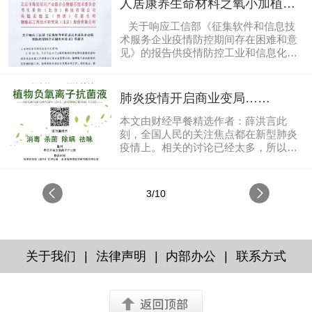
人居康养生命材料之氧小加植物
发展方向。还闲聊说：看你很精神。刘
负氧离子产品支持防疫获报工信
说：我每天打太极拳。老...
关于响应工信部《征集软件和信息技
部
术服务企业疫情防控期间存在困难和意
见》的报告供疫情防控工业和信息化部
信息技术发展司： 2月23日，习近平
总书记出席统筹推进新冠肺炎疫情防控
和经济社会发展工作部署会议并发表重
肺炎疫情开启商业变局……
要讲话，强调毫不放松抓紧抓实抓细防
控工作，统筹做好经济社会发展各项工
本文由财经早餐精选作者：薛洪言此
作。同时指出，要发挥行业协会、商会
刻，全国人民的关注焦点都在新型肺炎
等社会组织的作用指导和帮助企业等会
疫情上。相关的讨论已经太多，所以我
员单位科学精准防疫、有序复工复
们想在本文中聊点不一样的。 纵观人类
产。 工信部日前发布了《企事业单位
发展的历史长河，瘟疫始终如同影子般
复工复产疫情防控措施指南》，督促落
挥之不去，对人类社会的影响也是深刻
3/10
实疫情防控措施，做好通风、消毒、体
无比——在带来挑战的同时，也能从很
温检测等防控...
多方面促成人们的自省、社会的反思，
由此引发一系列变革，不仅能推动经济
社会的发展进步，甚至还能改变文明的
走向。 当下新型冠状病毒流行，作为重
|
|
|
关于我们
法律声明
内部办公
联系方式
大公共事件，疫情本身牵动了一系列社
会运转模式调整和人们的行为模式改
变，这些变化又会给商业世界带来哪些
机遇和变革呢？...