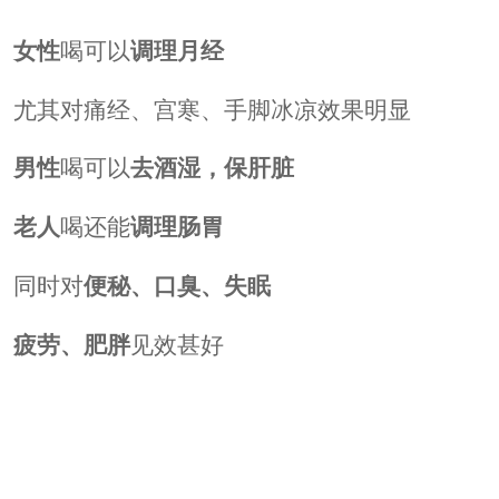
女性
喝可以
调理月经
尤其对痛经、宫寒、手脚冰凉效果明显
男性
喝可以
去酒湿，保肝脏
老人
喝还能
调理肠胃
同时对
便秘、口臭、失眠
疲劳、肥胖
见效甚好