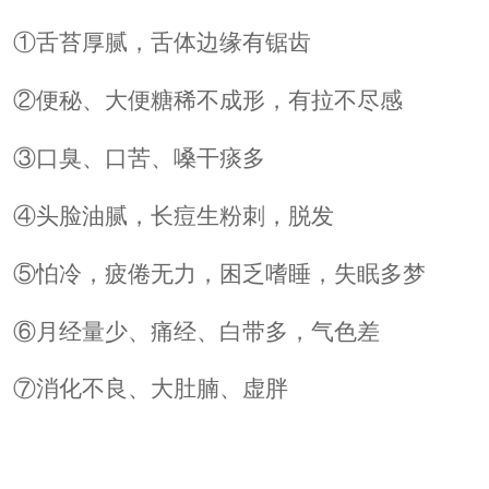
①舌苔厚腻，舌体边缘有锯齿
②便秘、大便糖稀不成形，有拉不尽感
③口臭、口苦、嗓干痰多
④头脸油腻，长痘生粉刺，脱发
⑤怕冷，疲倦无力，困乏嗜睡，失眠多梦
⑥月经量少、痛经、白带多，气色差
⑦消化不良、大肚腩、虚胖