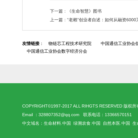
下一篇
：
《生命智慧》图书
上一篇
：
“老赖”创业者自述：如何从融资6000
友情链接
：
物链芯工程技术研究院
中国通信工业协会
中国通信工业协会数字经济分会
COPYRIGHT©1997-2017 ALL RIHGTS RESERV
Email ：328807352@qq.com 联系电话：133665701
中文域名：生命材料.中国 绿溯农食.中国 自然本医.中国 生