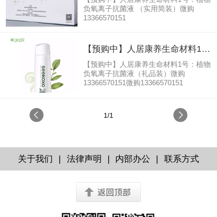
简装）
子，内含丰富的黑色素、氨基酸和黑色
负氧离子抗菌液 （实用简装）微购
胶体，被谓"中国黑宝"、"鸡中珍
13366570151
品"和"药食兼用型的黑色营养保健食
品"之称，受到历代医药家的关注和重
视。90年代初，经过多方验证，此黑精
【预购中】人居康养生命材料1
灵即为《本草纲目》中记载的"五黑鸡对
号：植物负氧离子抗菌液（礼品
慢性营养不良型水肿、肝炎、胃...
【预购中】人居康养生命材料1号：植物
装）
负氧离子抗菌液（礼品装）微购
13366570151微购13366570151
1/1
|
|
|
关于我们
法律声明
内部办公
联系方式