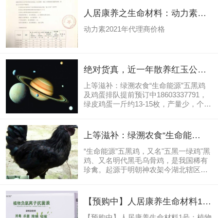
人居康养之生命材料：动力素
2021年代理商价格
动力素2021年代理商价格
绝对货真，近一年散养红玉公
鸡，准备宰杀，先购先得，当天
上等滋补：绿溯农食“生命能源”五黑鸡
冷链快运。
及鸡蛋排队提前预订中18603337791，
绿皮鸡蛋一斤约13-15枚，产量少，个
小，每公斤260元，目前排队预购中。
元旦前后将宰杀100只活公鸡，散养近
一年了，每只宰杀6-9斤，每斤60元，比
上等滋补：绿溯农食“生命能
市场价高，但货真价实。绿溯农食“生命
源”五黑鸡蛋排队预订中
能源”五黑鸡，又名"五黑一绿鸡"黑鸡、
“生命能源”五黑鸡，又名"五黑一绿鸡"黑
18603337791
又名明代黑毛乌骨鸡，是我国稀有珍
鸡、又名明代黑毛乌骨鸡，是我国稀有
禽。起源于明朝神农架今湖北辖区、外
珍禽。起源于明朝神农架今湖北辖区、
型具有黑冠、黑羽、黑皮、黑肉、黑骨
外型具有黑冠、黑羽、黑皮、黑肉、黑
的特性，故名为五黑鸡鸡蛋外壳为绿
骨的特性，故名为五黑鸡鸡蛋外壳为绿
色，是世界罕见的珍禽极品。现有1300
色，是世界罕见的珍禽极品。现有1300
【预购中】人居康养生命材料1
多年的养殖历史。羽毛皮肉都是黑色，
多年的养殖历史。羽毛皮肉都是黑色，
号：植物负氧离子抗菌液（实用
生的蛋是绿色，妇女坐月子...
生的蛋是绿色，妇女坐月子，做药引
【预购中】人居康养生命材料1号：植物