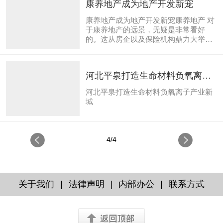
康养地产成为地产开发新宠
康养地产成为地产开发新宠康养地产 对
于康养地产的远景，无疑是非常看好
的。这从房企以及保险机构鼎力大举追
捧养老养生地产项目的近况已经十分清
晰。形成这一潜力市场的缘故原由包
括：中国已进入老龄化社会;传统养老方
河北平泉打造生命材料负氧离子
式面对挑战;海内的养老设施满足不了如
今的养老需求。 目前海内许多开发商在
产业新城
河北平泉打造生命材料负氧离子产业新
研究康养地产，但康养地产在我国大部
城
门省份照旧空缺，海内纯粹作为康养地
产项目来成长的楼盘屈指可数，做得比
力好的有北京的东方太阳城、广州的友
好老年公寓、台湾的长庚养生文化村
4/4
等。 国内知名房地产企业已经先后做出
尝试 万科高调宣布康养...
|
|
|
关于我们
法律声明
内部办公
联系方式