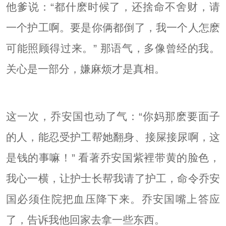
他爹说：“都什麽时候了，还捨命不舍财，请
一个护工啊。要是你俩都倒了，我一个人怎麽
可能照顾得过来。” 那语气，多像曾经的我。
关心是一部分，嫌麻烦才是真相。
这一次，乔安国也动了气：“你妈那麽要面子
的人，能忍受护工帮她翻身、接屎接尿啊，这
是钱的事嘛！” 看著乔安国紫裡带黄的脸色，
我心一横，让护士长帮我请了护工，命令乔安
国必须住院把血压降下来。乔安国嘴上答应
了，告诉我他回家去拿一些东西。